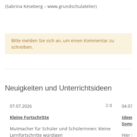
(Sabrina Keseberg – www.grundschulatelier)
x
Bitte melden Sie sich an, um einen Kommentar zu
schreiben.
Neuigkeiten und Unterrichtsideen
Kommentare 
0
07.07.2026
04.07.
Kleine Fortschritte
Ideen f
Sommer
Mutmacher für Schüler und Schülerinnen: kleine
Lernfortschritte würdigen
Hier si