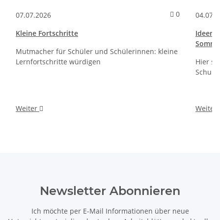
Kommentare 
0
07.07.2026
04.07.
Kleine Fortschritte
Ideen f
Sommer
Mutmacher für Schüler und Schülerinnen: kleine
Lernfortschritte würdigen
Hier si
Schult
Weiter
Weiter
Newsletter Abonnieren
Ich möchte per E-Mail Informationen über neue