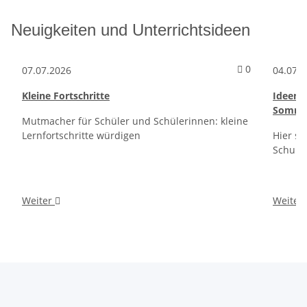
Neuigkeiten und Unterrichtsideen
Kommentare 
0
07.07.2026
04.07.
Kleine Fortschritte
Ideen f
Sommer
Mutmacher für Schüler und Schülerinnen: kleine
Lernfortschritte würdigen
Hier si
Schult
Weiter
Weiter