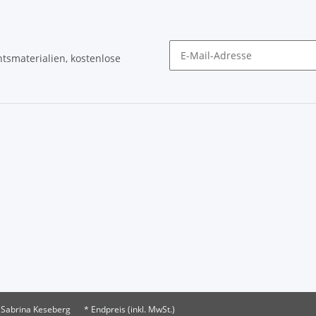
tsmaterialien, kostenlose
Newsletter Abonnieren
 Sabrina Keseberg
* Endpreis (inkl. MwSt.)