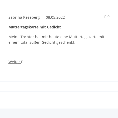
Kommentare zum Artikel Einstecktaschen für Arbeitsblätter
Komm
0
Sabrina Keseberg
–
08.05.2022
Muttertagskarte mit Gedicht
Meine Tochter hat mir heute eine Muttertagskarte mit
einem total süßen Gedicht geschenkt.
Weiter