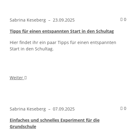
Kommentare zum Artikel Wimmelbilder im Englischunterricht
Komm
0
Sabrina Keseberg
–
23.09.2025
Tipps für einen entspannten Start in den Schultag
Hier findet ihr ein paar Tipps für einen entspannten
Start in den Schultag.
Weiter
Kommentare zum Artikel Mathespiele: Unterrichtsideen ohne Kop
Komm
0
Sabrina Keseberg
–
07.09.2025
Einfaches und schnelles Experiment für die
Grundschule