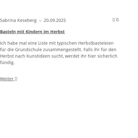
entare zum Artikel Tipps für einen entspannten Start in den Sch
Kommenta
0
Sabrina Keseberg
–
20.09.2025
Basteln mit Kindern im Herbst
Ich habe mal eine Liste mit typischen Herbstbasteleien
für die Grundschule zusammengestellt. Falls ihr für den
Herbst nach Kunstideen sucht, werdet ihr hier sicherlich
fündig.
Weiter
ien
entare zum Artikel Einfaches und schnelles Experiment für die 