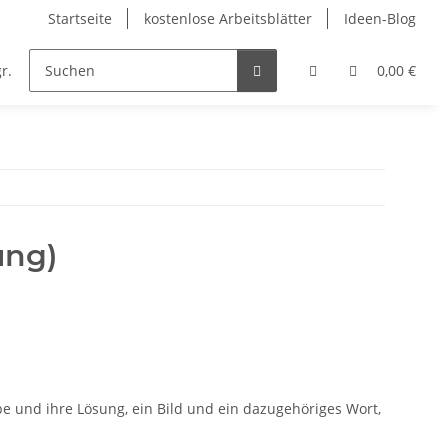
Startseite
kostenlose Arbeitsblätter
Ideen-Blog
r.
Englisch
Kunst
Musik
Religion
0,00 €
ung)
e und ihre Lösung, ein Bild und ein dazugehöriges Wort,