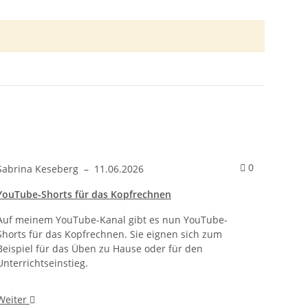
ntare zum Artikel Ideen für die letzten Schultage vor den Somme
Kommentare
0
Sabrina Keseberg
–
11.06.2026
YouTube-Shorts für das Kopfrechnen
Auf meinem YouTube-Kanal gibt es nun YouTube-
Shorts für das Kopfrechnen. Sie eignen sich zum
Beispiel für das Üben zu Hause oder für den
Unterrichtseinstieg.
Weiter