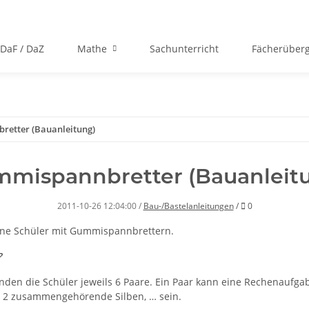
DaF / DaZ
Mathe
Sachunterricht
Fächerüberg
etter (Bauanleitung)
mispannbretter (Bauanleit
Kommentare
2011-10-26 12:04:00
/
Bau-/Bastelanleitungen
/
0
ine Schüler mit Gummispannbrettern.
?
en die Schüler jeweils 6 Paare. Ein Paar kann eine Rechenaufgab
, 2 zusammengehörende Silben, … sein.