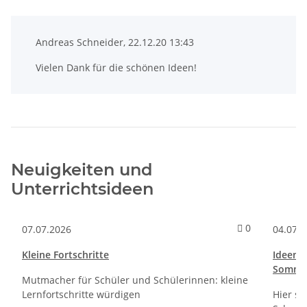
Andreas Schneider, 22.12.20 13:43
Vielen Dank für die schönen Ideen!
Neuigkeiten und
Unterrichtsideen
Kommentare 
0
07.07.2026
04.07.
Kleine Fortschritte
Ideen f
Sommer
Mutmacher für Schüler und Schülerinnen: kleine
Lernfortschritte würdigen
Hier si