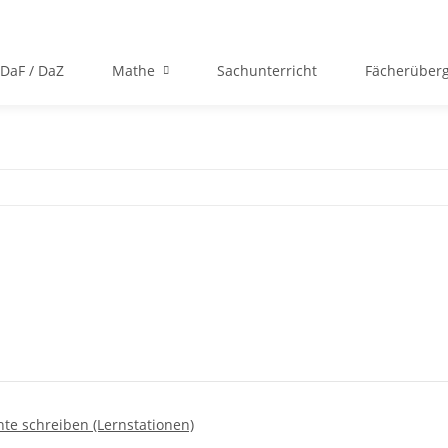
DaF / DaZ
Mathe
Sachunterricht
Fächerüberg
e schreiben (Lernstationen)