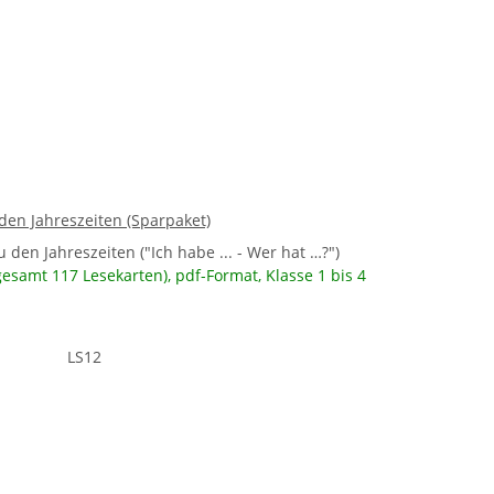
den Jahreszeiten (Sparpaket)
u den Jahreszeiten ("Ich habe ... - Wer hat …?")
gesamt 117 Lesekarten), pdf-Format, Klasse 1 bis 4
LS12