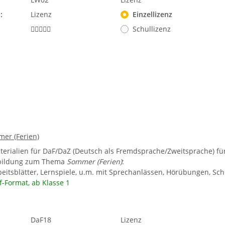
:
Lizenz
Einzellizenz
Schullizenz
er (Ferien)
terialien für DaF/DaZ (Deutsch als Fremdsprache/Zweitsprache) fü
bildung zum Thema
Sommer (Ferien)
:
rbeitsblätter, Lernspiele, u.m. mit Sprechanlässen, Hörübungen, 
f-Format, ab Klasse 1
DaF18
Lizenz