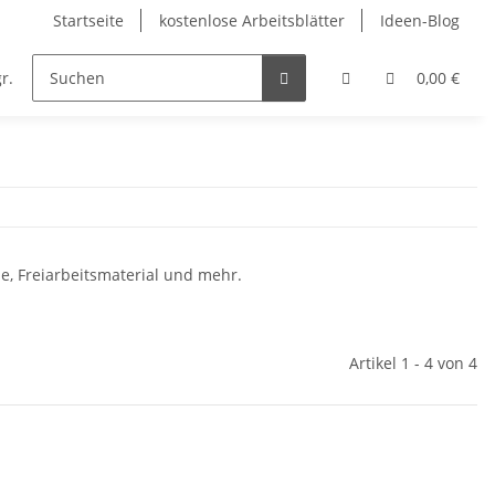
Startseite
kostenlose Arbeitsblätter
Ideen-Blog
r.
Englisch
Kunst
Musik
Religion
0,00 €
e, Freiarbeitsmaterial und mehr.
Artikel 1 - 4 von 4