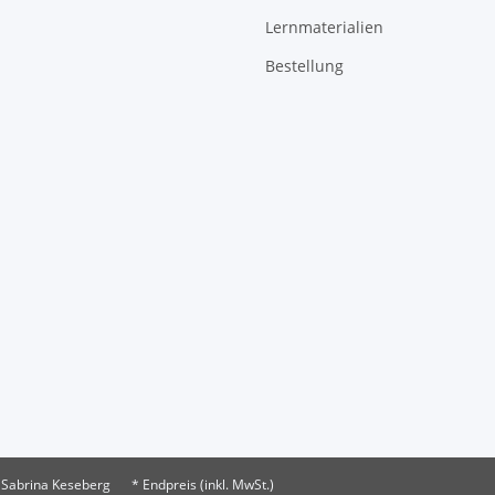
Lernmaterialien
Bestellung
 Sabrina Keseberg
* Endpreis (inkl. MwSt.)