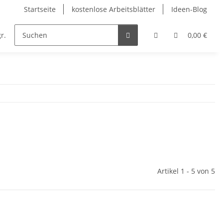
Startseite
kostenlose Arbeitsblätter
Ideen-Blog
r.
Englisch
Kunst
Musik
Religion
0,00 €
Artikel 1 - 5 von 5