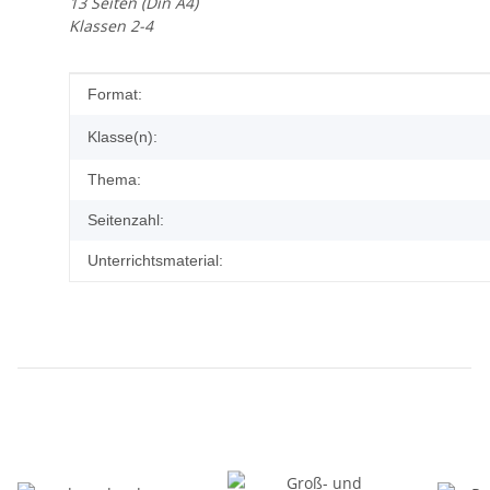
13 Seiten (Din A4)
Klassen 2-4
Produkteigenschaft
Wert
Format:
Klasse(n):
Thema:
Seitenzahl:
Unterrichtsmaterial: