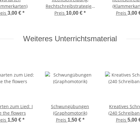
ammerkarten)
Rechtschreibstrategien
(Klammerkar
(Arbeitsblätter)
reis
Preis
Preis
3,00 €
*
10,00 €
*
3,00 
Weiteres Unterrichtsmaterial
rten zum Lied: I
Schwungübungen
Kreatives Schr
ke the flowers
(Graphomotorik)
(240 Schreiban
reis
Preis
Preis
1,50 €
*
1,50 €
*
5,00 