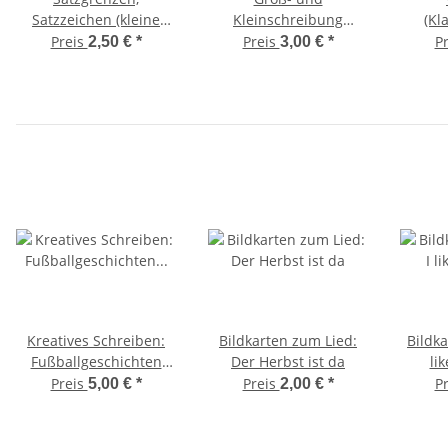
Satzzeichen (kleine
Kleinschreibung
(Kl
Kartei)
(Arbeitsblätter)
Preis
Preis
P
2,50 €
*
3,00 €
*
Kreatives Schreiben:
Bildkarten zum Lied:
Bildka
Fußballgeschichten
Der Herbst ist da
li
(Schreibanlässe)
Preis
Preis
P
5,00 €
*
2,00 €
*