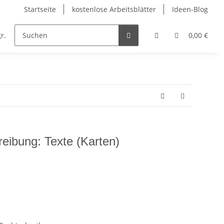
Startseite
kostenlose Arbeitsblätter
Ideen-Blog
r.
Englisch
Kunst
Musik
Religion
0,00 €
eibung: Texte (Karten)