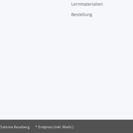
Lernmaterialien
Bestellung
 Sabrina Keseberg
* Endpreis (inkl. MwSt.)