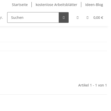
Startseite
kostenlose Arbeitsblätter
Ideen-Blog
r.
Englisch
Kunst
Musik
Religion
0,00 €
Artikel 1 - 1 von 1