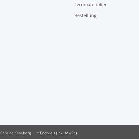
Lernmaterialien
Bestellung
 Sabrina Keseberg
* Endpreis (inkl. MwSt.)