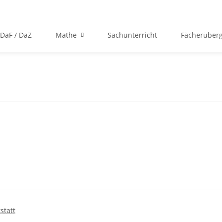
DaF / DaZ
Mathe
Sachunterricht
Fächerüberg
statt