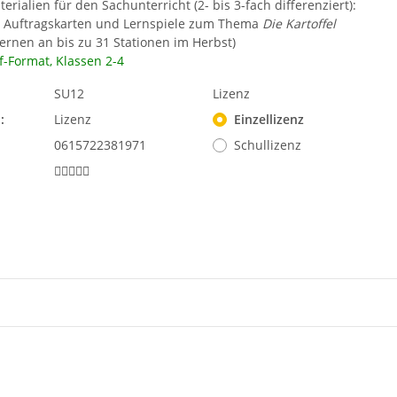
erialien für den Sachunterricht (2- bis 3-fach differenziert):
r, Auftragskarten und Lernspiele zum Thema
Die Kartoffel
 Lernen an bis zu 31 Stationen im Herbst)
f-Format, Klassen 2-4
SU12
Lizenz
:
Lizenz
Einzellizenz
0615722381971
Schullizenz