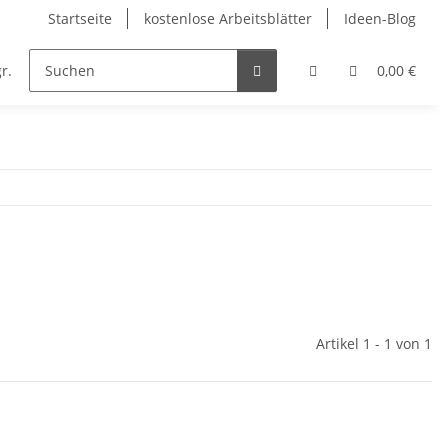
Startseite
kostenlose Arbeitsblätter
Ideen-Blog
r.
Englisch
Kunst
Musik
Religion
0,00 €
Artikel 1 - 1 von 1