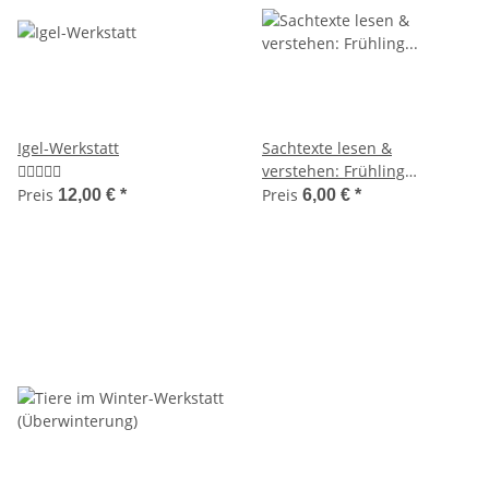
Igel-Werkstatt
Sachtexte lesen &
verstehen: Frühling
(Leseübungen, Klassen 3-4)
Preis
Preis
12,00 €
*
6,00 €
*