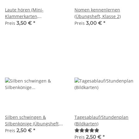
Laute hören (Mini-
Nomen kennenlernen
Klammerkarten,
(Übungsheft, Klasse 2)
Lautanalyse)
Preis
3,50 €
*
Preis
3,00 €
*
Silben schwingen &
Tagesablauf/Stundenplan
Silbenkönige (Übungsheft,
(Bildkarten)
Rechtschreibung)
Preis
2,50 €
*
Preis
2,50 €
*