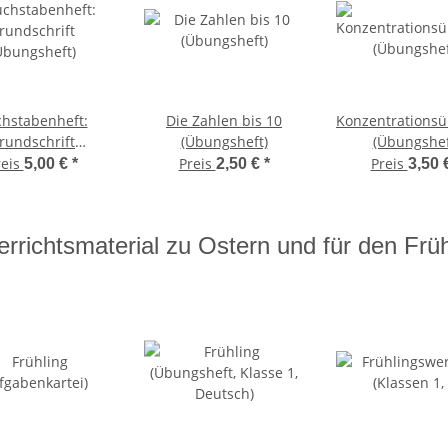
hstabenheft:
Die Zahlen bis 10
Konzentrations
rundschrift
(Übungsheft)
(Übungshef
Übungsheft)
reis
Preis
Preis
5,00 €
*
2,50 €
*
3,50 
errichtsmaterial zu Ostern und für den Früh