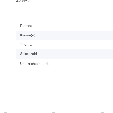
Klasse 2
Produkteigenschaft
Wert
Format:
Klasse(n):
Thema:
Seitenzahl:
Unterrichtsmaterial: