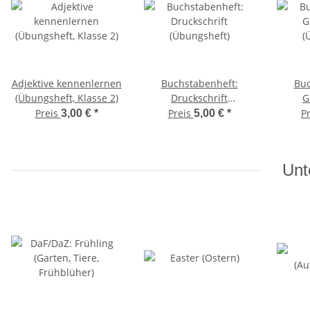
Adjektive kennenlernen
Buchstabenheft:
Buc
(Übungsheft, Klasse 2)
Druckschrift
G
(Übungsheft)
(
Preis
Preis
P
3,00 €
*
5,00 €
*
Unt