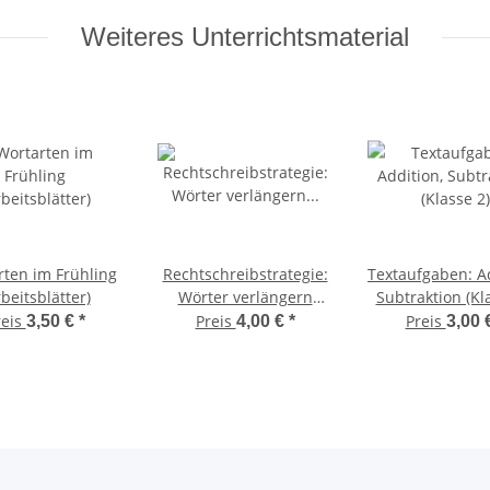
Weiteres Unterrichtsmaterial
rten im Frühling
Rechtschreibstrategie:
Textaufgaben: Ad
rbeitsblätter)
Wörter verlängern
Subtraktion (Kl
(Wortendungen)
reis
Preis
Preis
3,50 €
*
4,00 €
*
3,00 