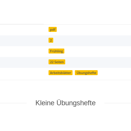
pdf
2
Frühling
22 Seiten
Arbeitsblätter
Übungshefte
Kleine Übungshefte