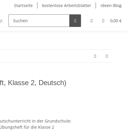
Startseite
kostenlose Arbeitsblätter
Ideen-Blog
r.
Englisch
Kunst
Musik
Religion
0,00 €
t, Klasse 2, Deutsch)
eutschunterricht in der Grundschule:
 Übungsheft für die Klasse 2