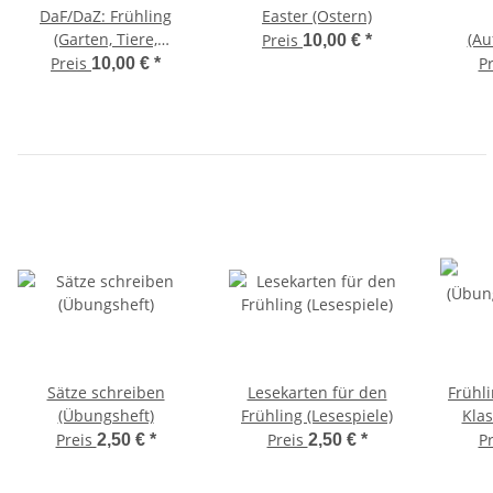
DaF/DaZ: Frühling
Easter (Ostern)
(Garten, Tiere,
(Au
Preis
10,00 €
*
Frühblüher)
Preis
P
10,00 €
*
Sätze schreiben
Lesekarten für den
Frühl
(Übungsheft)
Frühling (Lesespiele)
Klas
Preis
Preis
P
2,50 €
*
2,50 €
*