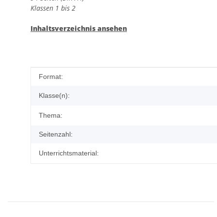
Klassen 1 bis 2
Inhaltsverzeichnis ansehen
Produkteigenschaft
Wert
Format:
Klasse(n):
Thema:
Seitenzahl:
Unterrichtsmaterial: