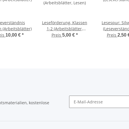
everständnis
Leseförderung, Klassen
Lesespur: Silv
 (Arbeitsblätter)
1-2 (Arbeitsblätter,
(Leseverständ
Lesen)
eis
Preis
Preis
10,00 €
*
5,00 €
*
2,50 
tsmaterialien, kostenlose
Newsletter Abonnieren