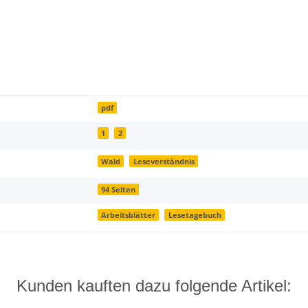
pdf
1
2
Wald
Leseverständnis
94 Seiten
Arbeitsblätter
Lesetagebuch
Kunden kauften dazu folgende Artikel: