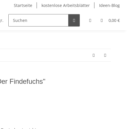
Startseite
kostenlose Arbeitsblätter
Ideen-Blog
r.
Englisch
Kunst
Musik
Religion
0,00 €
er Findefuchs"