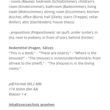
- rooms (Räume):
bedroom (Schlafzimmer), children's
room (Kinderzimmer), bathroom (Badezimmer), living
room (Wohnzimmer), dining room (Esszimmer), kitchen
(Küche), office (Büro), hall (Diele), stairs (Treppe), cellar
(Keller), attic (Dachboden), house (Haus)
- prepositions (Präpositionen):
on (auf), under (unter), in
(in), next to (neben), in front of (vor), behind (hinter)
Redemittel (Fragen, Sätze):
"This is a (bed)." - "These are (stairs)." - "Where is the
(mouse)?" - "The (mouse) is in/on/under/behind/in front
of/next to the (shelf)." - "The (mouse) is in the (living
room)."
pdf-Format (80,2 MB)
174 Seiten (Din A4)
Klassen 1-4
Inhaltsverzeichnis ansehen