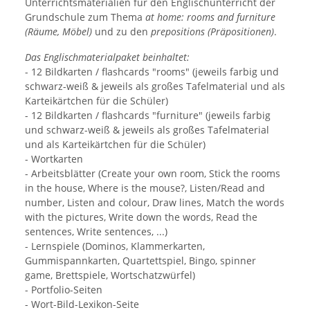
Unterrichtsmaterialien für den Englischunterricht der
Grundschule zum Thema
at home: rooms and furniture
(Räume, Möbel)
und zu den
prepositions (Präpositionen)
.
Das Englischmaterialpaket beinhaltet:
- 12 Bildkarten / flashcards "rooms" (jeweils farbig und
schwarz-weiß & jeweils als großes Tafelmaterial und als
Karteikärtchen für die Schüler)
- 12 Bildkarten / flashcards "furniture" (jeweils farbig
und schwarz-weiß & jeweils als großes Tafelmaterial
und als Karteikärtchen für die Schüler)
- Wortkarten
- Arbeitsblätter (Create your own room, Stick the rooms
in the house, Where is the mouse?, Listen/Read and
number, Listen and colour, Draw lines, Match the words
with the pictures, Write down the words, Read the
sentences, Write sentences, ...)
- Lernspiele (Dominos, Klammerkarten,
Gummispannkarten, Quartettspiel, Bingo, spinner
game, Brettspiele, Wortschatzwürfel)
- Portfolio-Seiten
- Wort-Bild-Lexikon-Seite