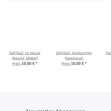
DaF/DaZ: zu Hause
DaF/DaZ: Spielsachen
Foo
(Räume, Möbel)
(Spielzeug)
Preis
Preis
10,00 €
*
10,00 €
*