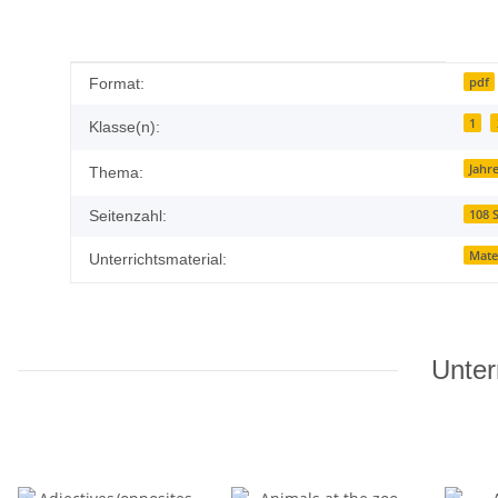
Produkteigenschaft
Wert
pdf
Format:
1
Klasse(n):
Jahre
Thema:
108 
Seitenzahl:
Mate
Unterrichtsmaterial:
Unter