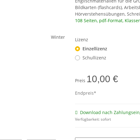
Englischmaterialien für die 
Bildkarten (flashcards), Arbeit
Hörverstehensübungen, Schre
108 Seiten, pdf-Format, Klasse
Lizenz
Einzellizenz
Schullizenz
10,00 €
Preis
Endpreis*
Download nach Zahlungsein
Verfügbarkeit:
sofort