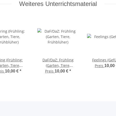
Weiteres Unterrichtsmaterial
ing (Frühling:
DaF/DaZ: Frühling
Feelings (Gef
rten, Tiere,
(Garten, Tiere,
Preis
10,00
rühblüher)
Frühblüher)
eis
Preis
10,00 €
*
10,00 €
*