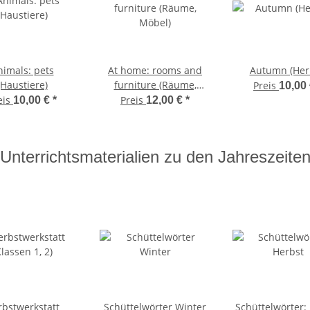
nimals: pets
At home: rooms and
Autumn (Her
(Haustiere)
furniture (Räume,
Preis
10,00
Möbel)
eis
Preis
10,00 €
*
12,00 €
*
Unterrichtsmaterialien zu den Jahreszeite
bstwerkstatt
Schüttelwörter Winter
Schüttelwörter: