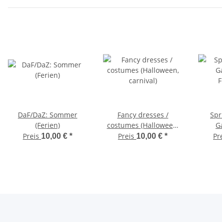
DaF/DaZ: Sommer
Fancy dresses /
Spr
(Ferien)
costumes (Halloween,
Ga
carnival)
F
Preis
Preis
Pr
10,00 €
*
10,00 €
*