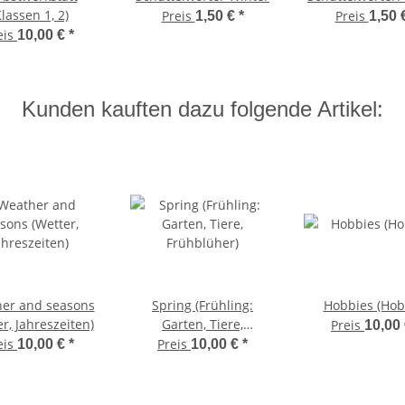
Klassen 1, 2)
Preis
Preis
1,50 €
*
1,50 
eis
10,00 €
*
Kunden kauften dazu folgende Artikel:
er and seasons
Spring (Frühling:
Hobbies (Hob
r, Jahreszeiten)
Garten, Tiere,
Preis
10,00
Frühblüher)
eis
Preis
10,00 €
*
10,00 €
*