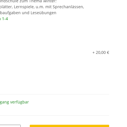
Grundschule zum Thema
winter:
sblätter, Lernspiele, u.m. mit Sprechanlässen,
ibaufgaben und Leseübungen
n 1-4
+ 20,00 €
gang verfügbar