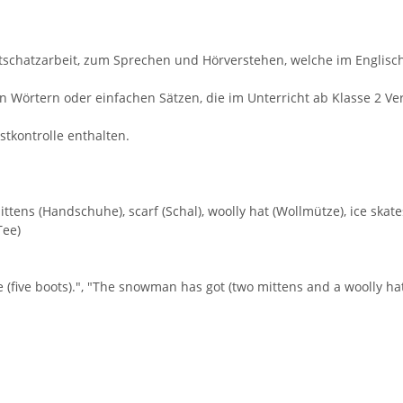
chatzarbeit, zum Sprechen und Hörverstehen, welche im Englischun
Wörtern oder einfachen Sätzen, die im Unterricht ab Klasse 2 V
stkontrolle enthalten.
ens (Handschuhe), scarf (Schal), woolly hat (Wollmütze), ice skates (
Tee)
re (five boots).", "The snowman has got (two mittens and a woolly hat