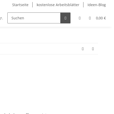
Startseite
kostenlose Arbeitsblätter
Ideen-Blog
r.
Englisch
Kunst
Musik
Religion
0,00 €