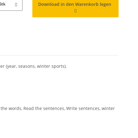
Download in den Warenkorb legen
Stk
 (year, seasons, winter sports).
 the words, Read the sentences, Write sentences, winter