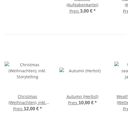
(Aufgabenkartei)
(
Preis
Pr
3,00 €
*
Christmas
Autumn (Herbst)
Weath
(Weihnachten), inkl.
(Wette
Preis
10,00 €
*
Storytelling
Preis
Pr
12,00 €
*