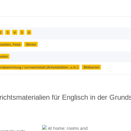
2
3
4
5
6
szeiten, Feste
Winter
Seiten
rialsammlung / Lernwerkstatt (Arbeitsblätter, u.m.)
Bildkarten
richtsmaterialien für Englisch in der Grund