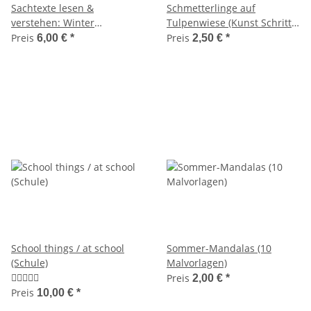
Sachtexte lesen &
Schmetterlinge auf
verstehen: Winter
Tulpenwiese (Kunst Schritt
(Leseübungen, Klassen 3-4)
für Schritt)
Preis
Preis
6,00 €
*
2,50 €
*
School things / at school
Sommer-Mandalas (10
(Schule)
Malvorlagen)
Preis
2,00 €
*
Preis
10,00 €
*