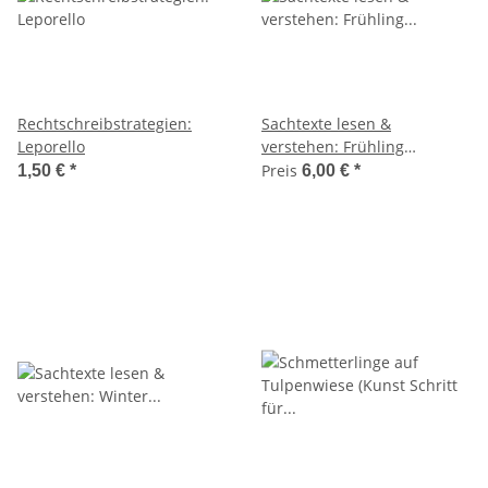
Rechtschreibstrategien:
Sachtexte lesen &
Leporello
verstehen: Frühling
(Leseübungen, Klassen 3-4)
Preis
1,50 €
*
6,00 €
*