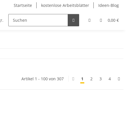
Startseite
kostenlose Arbeitsblätter
Ideen-Blog
r.
Englisch
Kunst
Musik
Religion
0,00 €
Artikel 1 - 100 von 307
1
2
3
4