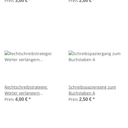
(Zahlraumerweiterung,
Mutmachkarten)
Preis
Preis
3,00 €
*
2,00 €
*
Klasse 2)
Rechtschreibstrategie:
Schreibspaziergang zum
Wörter verlängern
Buchstaben Ä
(Wortendungen)
Preis
Preis
4,00 €
*
2,50 €
*