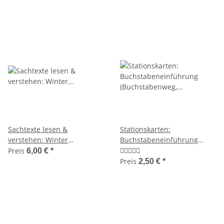
Sachtexte lesen &
Stationskarten:
verstehen: Winter
Buchstabeneinführung
(Leseübungen, Klassen 3-4)
(Buchstabenweg, Stationen)
Preis
6,00 €
*
Preis
2,50 €
*